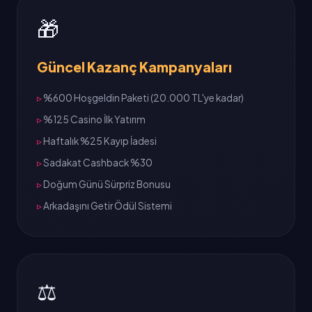
🎁
Güncel Kazanç Kampanyaları
%600 Hoşgeldin Paketi (20.000 TL'ye kadar)
%125 Casino İlk Yatırım
Haftalık %25 Kayıp İadesi
Sadakat Cashback %30
Doğum Günü Sürpriz Bonusu
Arkadaşını Getir Ödül Sistemi
⚖️