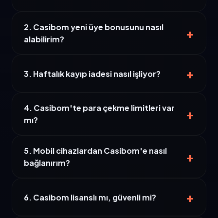
Erişim kısıtlamaları nedeniyle Casibom, hizmetini
2. Casibom yeni üye bonusunu nasıl
kesintisiz sürdürmek adına güncel domain adresine
+
alabilirim?
geçiş yapar. En yeni adrese sitemizden
ulaşabilirsiniz.
Kayıt olup ilk yatırım esnasında promosyon alanından
+
ilgili bonusu seçmeniz yeterlidir. 100 TL ve üzeri
3. Haftalık kayıp iadesi nasıl işliyor?
yatırımlarda %600'e varan avantajlar tanımlanır.
Her Pazartesi günü, bir önceki haftaya ait net
4. Casibom'te para çekme limitleri var
kayıplarınız üzerinden hesaplanan %25 iade tutarı
+
mı?
otomatik olarak bakiyenize eklenmektedir.
Standart günlük çekim limiti 75.000 TL olarak
5. Mobil cihazlardan Casibom'e nasıl
belirlenmiştir. VIP statüsündeki üyelerimiz için bu
+
bağlanırım?
limitler esnetilmektedir.
Tarayıcınızdan Casibom giriş yaptıktan sonra
+
sitemizi ana ekrana ekleyerek PWA konforunda
6. Casibom lisanslı mı, güvenli mi?
kullanabilirsiniz. Android APK seçeneği de