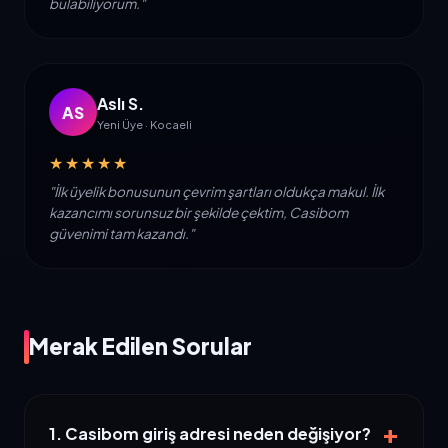
bulabiliyorum."
Aslı S.
AS
Yeni Üye · Kocaeli
★★★★★
"İlk üyelik bonusunun çevrim şartları oldukça makul. İlk
kazancımı sorunsuz bir şekilde çektim, Casibom
güvenimi tam kazandı."
Merak Edilen Sorular
+
1. Casibom giriş adresi neden değişiyor?