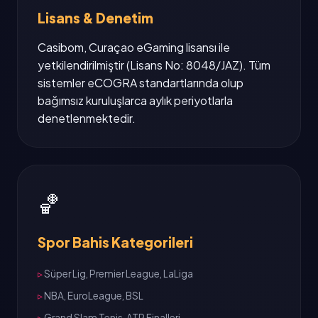
Lisans & Denetim
Casibom, Curaçao eGaming lisansı ile
yetkilendirilmiştir (Lisans No: 8048/JAZ). Tüm
sistemler eCOGRA standartlarında olup
bağımsız kuruluşlarca aylık periyotlarla
denetlenmektedir.
🏀
Spor Bahis Kategorileri
Süper Lig, Premier League, LaLiga
NBA, EuroLeague, BSL
Grand Slam Tenis, ATP Finalleri