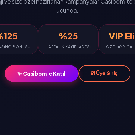
 ve size özel hazırlanan kampanyalar Casibom'te 
ucunda.
%125
%25
VIP El
ASINO BONUSU
HAFTALIK KAYIP İADESI
ÖZEL AYRICAL
🔐 Üye Girişi
✨ Casibom'e Katıl