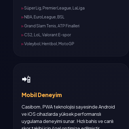
Süper Lig, Premier League, LaLiga
NBA, EuroLeague, BSL
Grand Slam Tenis, ATP Finalleri
CS2, LoL, Valorant E-spor
Voleybol, Hentbol, MotoGP
📲
Mobil Deneyim
Casibom, PWA teknolojisi sayesinde Android
ve iOS cihazlarda yüksek performanslı
uygulama deneyimi sunar. Hızlı bahis ve canlı
skor takibi için özel optimize edilmiştir.