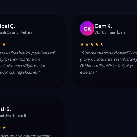
ibel Ç.
Cem K.
CK
anlı Casino · Ankara
Slot Uzmanı · İzmir
★★
★★★★★
a kalitesi ve krupiye iletişimi
"Slot oyunlarındaki çeşitlilik 
ayıp iadesi sistemi ise
çok iyi. Turnuvalarda rekabet 
 kullanıcıyı düşünen bir
ödüller adil şekilde dağıtılıyor
 olmuş, teşekkürler."
ederim."
slı S.
eni Üye · Kocaeli
★★
ik bonusunun çevrim şartları