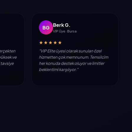
Berk G.
BG
VIP Üye · Bursa
★★★★★
gerçekten
"VIP Elite üyesi olarak sunulan özel
yüksek ve
hizmetten çok memnunum. Temsilcim
, tavsiye
her konuda destek oluyor ve limitler
beklentimi karşılıyor."