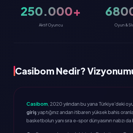
250.000+
680
Aktif Oyuncu
Oyun & Sl
Casibom Nedir? Vizyonum
Casibom
, 2020 yılından bu yana Türkiye'deki oyu
giriş
yaptığınız andan itibaren yüksek bahis oranlar
basketbolun yanı sıra e-spor dünyasının nabzı da 