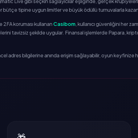
matic Live gibi seçkin sağlayıcılar eşliğinde, gerçek krupiyelerl
bütçe tipine uygun limitler ve büyük ödüllü turnuvalarla kazan
ve 2FA koruması kullanan
Casibom
, kullanıcı güvenliğini her z
erini tavizsiz şekilde uygular. Finansal işlemlerde Papara, kript
cel adres bilgilerine anında erişim sağlayabilir, oyun keyfinize
🎁