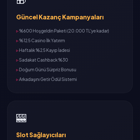
Güncel Kazanç Kampanyaları
%600 Hoşgeldin Paketi (20.000 TL'ye kadar)
%125 Casino İlk Yatırım
Haftalık %25 Kayıp İadesi
Sadakat Cashback %30
Doğum Günü Sürpriz Bonusu
Arkadaşını Getir Ödül Sistemi
🎰
Slot Sağlayıcıları