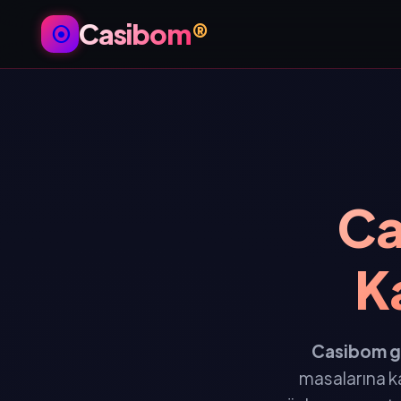
Casibom
®
⦿
Ca
K
Casibom gi
masalarına k