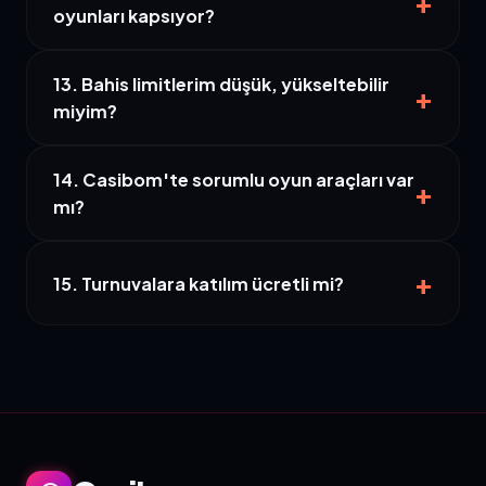
+
oyunları kapsıyor?
oluşturmanıza gerek kalmadan hesabınıza yatar.
League of Legends, CS2, Valorant ve Dota 2 gibi
13. Bahis limitlerim düşük, yükseltebilir
popüler e-spor branşlarında geniş bahis seçenekleri
+
miyim?
ve canlı yayınlar mevcuttur.
Düzenli üyelerimiz için limit artırım talepleri
14. Casibom'te sorumlu oyun araçları var
değerlendirilmektedir. Konuyla ilgili canlı destek
+
mı?
birimimizle iletişime geçebilirsiniz.
Evet, kendinizi sınırlama veya geçici süreyle hesap
+
dondurma gibi sorumlu oyun araçlarını profil
15. Turnuvalara katılım ücretli mi?
ayarlarınızdan aktif edebilirsiniz.
Casibom bünyesindeki tüm slot ve canlı casino
turnuvaları ücretsizdir; sadece oyunları oynamanız
sıralamaya girmeniz için yeterlidir.