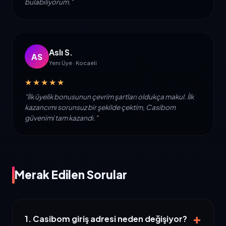
bulabiliyorum."
Aslı S.
AS
Yeni Üye · Kocaeli
★★★★★
"İlk üyelik bonusunun çevrim şartları oldukça makul. İlk
kazancımı sorunsuz bir şekilde çektim, Casibom
güvenimi tam kazandı."
Merak Edilen Sorular
+
1. Casibom giriş adresi neden değişiyor?