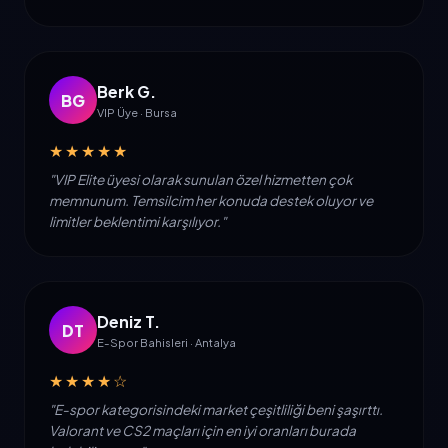
Berk G.
BG
VIP Üye · Bursa
★★★★★
"VIP Elite üyesi olarak sunulan özel hizmetten çok
memnunum. Temsilcim her konuda destek oluyor ve
limitler beklentimi karşılıyor."
Deniz T.
DT
E-Spor Bahisleri · Antalya
★★★★☆
"E-spor kategorisindeki market çeşitliliği beni şaşırttı.
Valorant ve CS2 maçları için en iyi oranları burada