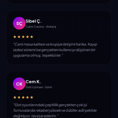
Sibel Ç.
SÇ
Canlı Casino · Ankara
★★★★★
"Canlı masa kalitesi ve krupiye iletişimi harika. Kayıp
iadesi sistemi ise gerçekten kullanıcıyı düşünen bir
uygulama olmuş, teşekkürler."
Cem K.
CK
Slot Uzmanı · İzmir
★★★★★
"Slot oyunlarındaki çeşitlilik gerçekten çok iyi.
Turnuvalarda rekabet yüksek ve ödüller adil şekilde
dağıtılıyor, tavsiye ederim."