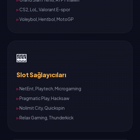
CS2, LoL, Valorant E-spor
Voleybol, Hentbol, MotoGP
🎰
Slot Sağlayıcıları
NetEnt, Playtech, Microgaming
Pragmatic Play, Hacksaw
Nolimit City, Quickspin
Relax Gaming, Thunderkick