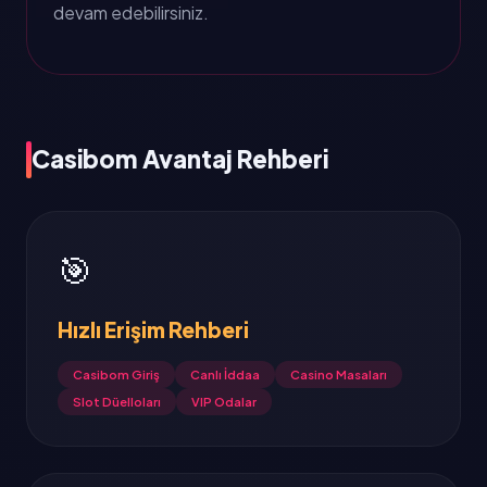
devam edebilirsiniz.
Casibom Avantaj Rehberi
🎯
Hızlı Erişim Rehberi
Casibom Giriş
Canlı İddaa
Casino Masaları
Slot Düelloları
VIP Odalar