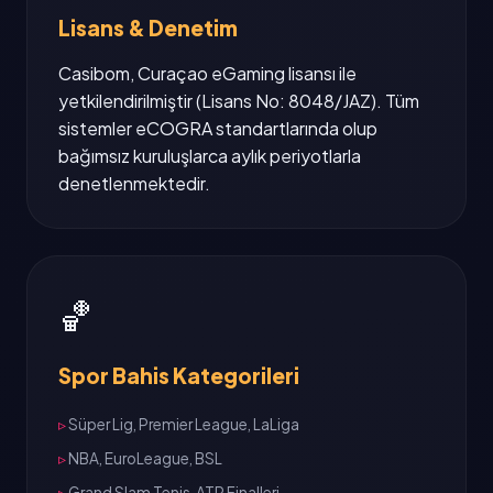
Lisans & Denetim
Casibom, Curaçao eGaming lisansı ile
yetkilendirilmiştir (Lisans No: 8048/JAZ). Tüm
sistemler eCOGRA standartlarında olup
bağımsız kuruluşlarca aylık periyotlarla
denetlenmektedir.
🏀
Spor Bahis Kategorileri
Süper Lig, Premier League, LaLiga
NBA, EuroLeague, BSL
Grand Slam Tenis, ATP Finalleri