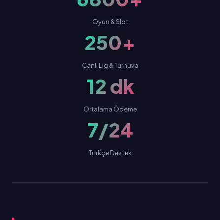
Oyun & Slot
250+
Canlı Lig & Turnuva
12 dk
Ortalama Ödeme
7/24
Türkçe Destek