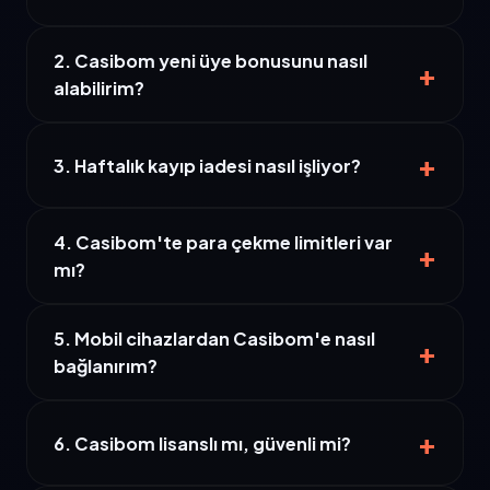
Erişim kısıtlamaları nedeniyle Casibom, hizmetini
2. Casibom yeni üye bonusunu nasıl
kesintisiz sürdürmek adına güncel domain adresine
+
alabilirim?
geçiş yapar. En yeni adrese sitemizden
ulaşabilirsiniz.
Kayıt olup ilk yatırım esnasında promosyon alanından
+
ilgili bonusu seçmeniz yeterlidir. 100 TL ve üzeri
3. Haftalık kayıp iadesi nasıl işliyor?
yatırımlarda %600'e varan avantajlar tanımlanır.
Her Pazartesi günü, bir önceki haftaya ait net
4. Casibom'te para çekme limitleri var
kayıplarınız üzerinden hesaplanan %25 iade tutarı
+
mı?
otomatik olarak bakiyenize eklenmektedir.
Standart günlük çekim limiti 75.000 TL olarak
5. Mobil cihazlardan Casibom'e nasıl
belirlenmiştir. VIP statüsündeki üyelerimiz için bu
+
bağlanırım?
limitler esnetilmektedir.
Tarayıcınızdan Casibom giriş yaptıktan sonra
+
sitemizi ana ekrana ekleyerek PWA konforunda
6. Casibom lisanslı mı, güvenli mi?
kullanabilirsiniz. Android APK seçeneği de