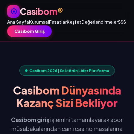
Casibom
®
⦿
Ana Sayfa
Kurumsal
Fırsatlar
Keşfet
Değerlendirmeler
SSS
Casibom Giriş
Casibom 2026 | Sektörün Lider Platformu
Casibom Dünyasında
Kazanç Sizi Bekliyor
Casibom giriş
işlemini tamamlayarak spor
müsabakalarından canlı casino masalarına