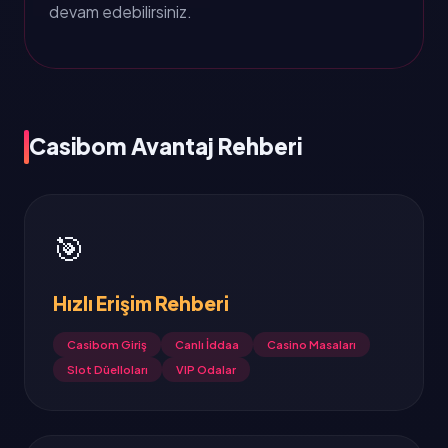
devam edebilirsiniz.
Casibom Avantaj Rehberi
🎯
Hızlı Erişim Rehberi
Casibom Giriş
Canlı İddaa
Casino Masaları
Slot Düelloları
VIP Odalar