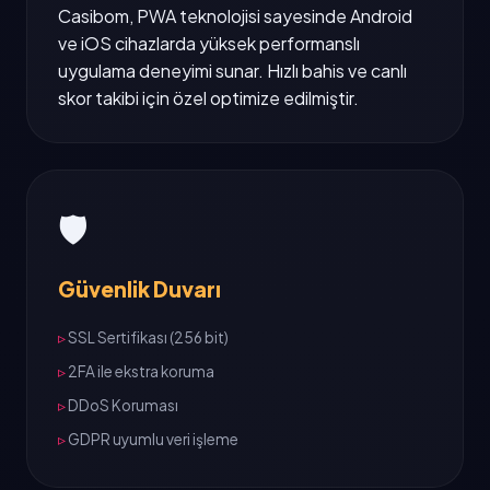
Casibom, PWA teknolojisi sayesinde Android
ve iOS cihazlarda yüksek performanslı
uygulama deneyimi sunar. Hızlı bahis ve canlı
skor takibi için özel optimize edilmiştir.
🛡️
Güvenlik Duvarı
SSL Sertifikası (256 bit)
2FA ile ekstra koruma
DDoS Koruması
GDPR uyumlu veri işleme