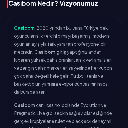
Casibom Nedir? Vizyonumuz
Casibom
, 2020 yılından bu yana Türkiye'deki
oyuncuların ilk tercihi olmayı başarmış, modern
oyun anlayışıyla fark yaratan profesyonel bir
mecradır.
Casibom giriş
yaptığınız andan
itibaren yüksek bahis oranları, anlık veri analizleri
ve zengin bahis marketleri sayesinde her kupon
çok daha değerli hale gelir. Futbol, tenis ve
basketbolun yanı sıra e-spor dünyasının nabzı
da burada atar.
Casibom
canlı casino lobisinde Evolution ve
Pragmatic Live gibi seçkin sağlayıcılar eşliğinde,
gerçek krupiyelerle rulet ve blackjack deneyimi