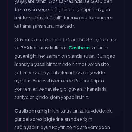
yaşayabilirsiniz. Slot sayfasında ise 6800'den
fazla oyun seçeneği, her bütçe tipine uygun
limitler ve büyük ödüllü turnuvalarla kazancınızı
katlama şansı sunulmaktadır.
Güvenlik protokollerinde 256-bit SSL şifreleme
ve 2FA koruması kullanan
Casibom
, kullanıcı
güvenliğini her zaman ön planda tutar. Curaçao
lisansıyla yasal bir zeminde hizmet veren site,
şeffaf ve adil oyun ilkelerini tavizsiz şekilde
uygular. Finansal işlemlerde Papara, kripto
yöntemleri ve havale gibi güvenilir kanallarla
saniyeler içinde işlem yapabilirsiniz.
Casibom giriş
linkini tarayıcınıza kaydederek
güncel adres bilgilerine anında erişim
sağlayabilir, oyun keyfinize hiç ara vermeden