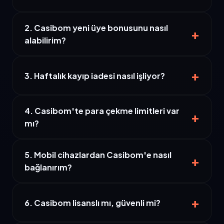
Erişim kısıtlamaları nedeniyle Casibom, hizmetini
2. Casibom yeni üye bonusunu nasıl
kesintisiz sürdürmek adına güncel domain adresine
+
alabilirim?
geçiş yapar. En yeni adrese sitemizden
ulaşabilirsiniz.
Kayıt olup ilk yatırım esnasında promosyon alanından
+
ilgili bonusu seçmeniz yeterlidir. 100 TL ve üzeri
3. Haftalık kayıp iadesi nasıl işliyor?
yatırımlarda %600'e varan avantajlar tanımlanır.
Her Pazartesi günü, bir önceki haftaya ait net
4. Casibom'te para çekme limitleri var
kayıplarınız üzerinden hesaplanan %25 iade tutarı
+
mı?
otomatik olarak bakiyenize eklenmektedir.
Standart günlük çekim limiti 75.000 TL olarak
5. Mobil cihazlardan Casibom'e nasıl
belirlenmiştir. VIP statüsündeki üyelerimiz için bu
+
bağlanırım?
limitler esnetilmektedir.
Tarayıcınızdan Casibom giriş yaptıktan sonra
+
sitemizi ana ekrana ekleyerek PWA konforunda
6. Casibom lisanslı mı, güvenli mi?
kullanabilirsiniz. Android APK seçeneği de