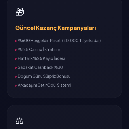
🎁
Güncel Kazanç Kampanyaları
%600 Hoşgeldin Paketi (20.000 TL'ye kadar)
%125 Casino İlk Yatırım
Haftalık %25 Kayıp İadesi
Sadakat Cashback %30
Doğum Günü Sürpriz Bonusu
Arkadaşını Getir Ödül Sistemi
⚖️