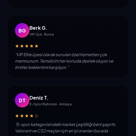
Berk G.
BG
VIP Üye · Bursa
★★★★★
"VIP Elite üyesi olarak sunulan özel hizmetten çok
memnunum. Temsilcim her konuda destek oluyor ve
limitler beklentimi karşılıyor."
Deniz T.
DT
E-Spor Bahisleri · Antalya
★★★★☆
"E-spor kategorisindeki market çeşitliliği beni şaşırttı.
Valorant ve CS2 maçları için en iyi oranları burada