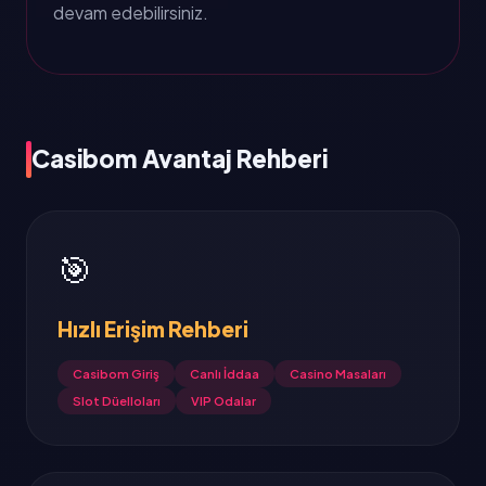
devam edebilirsiniz.
Casibom Avantaj Rehberi
🎯
Hızlı Erişim Rehberi
Casibom Giriş
Canlı İddaa
Casino Masaları
Slot Düelloları
VIP Odalar