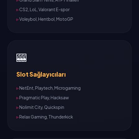
CS2, LoL, Valorant E-spor
Voleybol, Hentbol, MotoGP
🎰
Slot Sağlayıcıları
NetEnt, Playtech, Microgaming
Pragmatic Play, Hacksaw
Nolimit City, Quickspin
Relax Gaming, Thunderkick