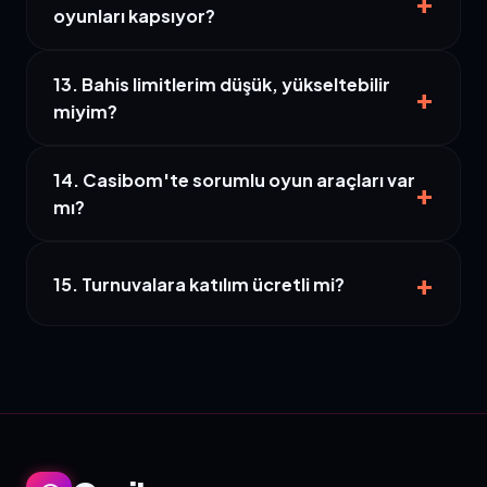
+
oyunları kapsıyor?
oluşturmanıza gerek kalmadan hesabınıza yatar.
League of Legends, CS2, Valorant ve Dota 2 gibi
13. Bahis limitlerim düşük, yükseltebilir
popüler e-spor branşlarında geniş bahis seçenekleri
+
miyim?
ve canlı yayınlar mevcuttur.
Düzenli üyelerimiz için limit artırım talepleri
14. Casibom'te sorumlu oyun araçları var
değerlendirilmektedir. Konuyla ilgili canlı destek
+
mı?
birimimizle iletişime geçebilirsiniz.
Evet, kendinizi sınırlama veya geçici süreyle hesap
+
dondurma gibi sorumlu oyun araçlarını profil
15. Turnuvalara katılım ücretli mi?
ayarlarınızdan aktif edebilirsiniz.
Casibom bünyesindeki tüm slot ve canlı casino
turnuvaları ücretsizdir; sadece oyunları oynamanız
sıralamaya girmeniz için yeterlidir.