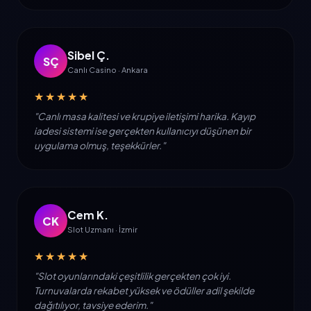
Sibel Ç.
SÇ
Canlı Casino · Ankara
★★★★★
"Canlı masa kalitesi ve krupiye iletişimi harika. Kayıp
iadesi sistemi ise gerçekten kullanıcıyı düşünen bir
uygulama olmuş, teşekkürler."
Cem K.
CK
Slot Uzmanı · İzmir
★★★★★
"Slot oyunlarındaki çeşitlilik gerçekten çok iyi.
Turnuvalarda rekabet yüksek ve ödüller adil şekilde
dağıtılıyor, tavsiye ederim."