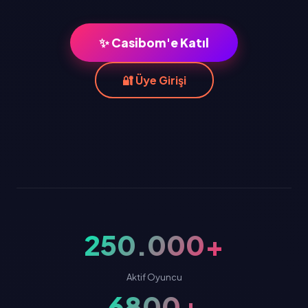
✨ Casibom'e Katıl
🔐 Üye Girişi
250.000+
Aktif Oyuncu
6800+