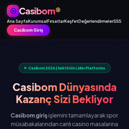
Casibom
®
⦿
Ana Sayfa
Kurumsal
Fırsatlar
Keşfet
Değerlendirmeler
SSS
Casibom Giriş
Casibom 2026 | Sektörün Lider Platformu
Casibom Dünyasında
Kazanç Sizi Bekliyor
Casibom giriş
işlemini tamamlayarak spor
müsabakalarından canlı casino masalarına