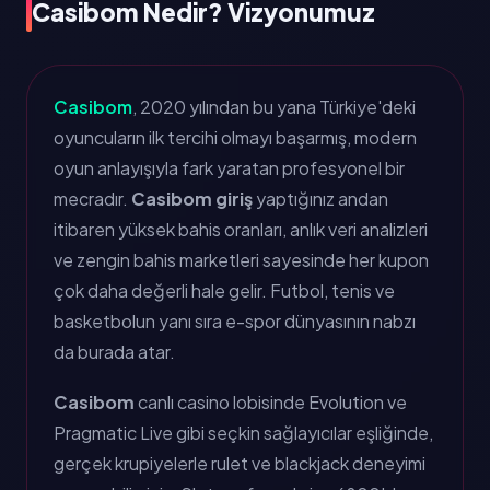
Casibom Nedir? Vizyonumuz
Casibom
, 2020 yılından bu yana Türkiye'deki
oyuncuların ilk tercihi olmayı başarmış, modern
oyun anlayışıyla fark yaratan profesyonel bir
mecradır.
Casibom giriş
yaptığınız andan
itibaren yüksek bahis oranları, anlık veri analizleri
ve zengin bahis marketleri sayesinde her kupon
çok daha değerli hale gelir. Futbol, tenis ve
basketbolun yanı sıra e-spor dünyasının nabzı
da burada atar.
Casibom
canlı casino lobisinde Evolution ve
Pragmatic Live gibi seçkin sağlayıcılar eşliğinde,
gerçek krupiyelerle rulet ve blackjack deneyimi