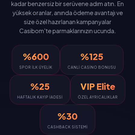
kadar benzersiz bir serüvene adım atın. En
yüksek oranlar, anında ödeme avantajı ve
size özel hazırlanan kampanyalar
Casibom'te parmaklarınızın ucunda.
%600
%125
SPOR İLK ÜYELIK
CANLI CASINO BONUSU
%25
VIP Elite
HAFTALIK KAYIP İADESI
ÖZEL AYRICALIKLAR
%30
CASHBACK SISTEMI