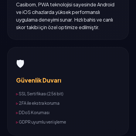
Casibom, PWA teknolojisi sayesinde Android
ve iOS cihazlarda yüksek performanslı
uygulama deneyimi sunar. Hızlı bahis ve canlı
skor takibi için özel optimize edilmiştir.
🛡️
Güvenlik Duvarı
SSL Sertifikası (256 bit)
2FA ile ekstra koruma
DDoS Koruması
GDPR uyumlu veri işleme