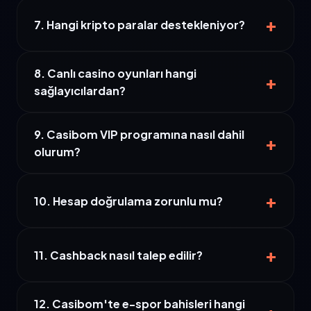
mevcuttur.
Evet, platformumuz Curaçao lisansı altında yasal
+
olarak çalışmaktadır. SSL sertifikası ve düzenli
7. Hangi kripto paralar destekleniyor?
denetimlerle verileriniz tam koruma altındadır.
Bitcoin, Ethereum ve USDT (Tether) başta olmak
8. Canlı casino oyunları hangi
üzere popüler dijital varlıklarla 20 dakika gibi kısa
+
sağlayıcılardan?
sürede işlem yapabilirsiniz.
Evolution, Pragmatic Play Live ve Ezugi gibi dünya
9. Casibom VIP programına nasıl dahil
markalarıyla HD kalitede ve profesyonel krupiyelerle
+
olurum?
oyun hizmeti sunuyoruz.
Aktif oyun sayınız ve yatırım miktarınız belirli bir
+
düzeye ulaştığında sistem sizi otomatik olarak VIP
10. Hesap doğrulama zorunlu mu?
statüsüne yükseltmektedir.
Güvenlik politikalarımız gereği ilk çekim talebinde
+
kimlik doğrulaması istenebilir. Bu, kazancınızın
11. Cashback nasıl talep edilir?
güvenli ellere ulaşması içindir.
Aylık kayıp üzerinden hesaplanan %30 cashback,
12. Casibom'te e-spor bahisleri hangi
her ayın ilk haftasında herhangi bir talep