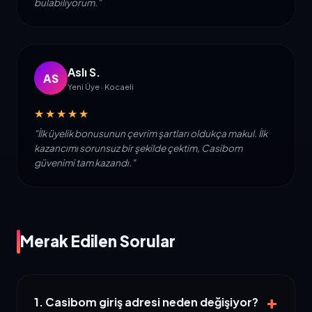
bulabiliyorum."
Aslı S.
AS
Yeni Üye · Kocaeli
★★★★★
"İlk üyelik bonusunun çevrim şartları oldukça makul. İlk
kazancımı sorunsuz bir şekilde çektim, Casibom
güvenimi tam kazandı."
Merak Edilen Sorular
+
1. Casibom giriş adresi neden değişiyor?