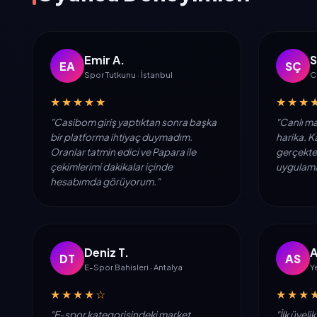
Emir A.
S
EA
SÇ
Spor Tutkunu · İstanbul
C
★★★★★
★★★
"Casibom giriş yaptıktan sonra başka
"Canlı mas
bir platforma ihtiyaç duymadım.
harika. K
Oranlar tatmin edici ve Papara ile
gerçekten
çekimlerimi dakikalar içinde
uygulama
hesabımda görüyorum."
Deniz T.
A
DT
AS
E-Spor Bahisleri · Antalya
Y
★★★★☆
★★★
"E-spor kategorisindeki market
"İlk üyel