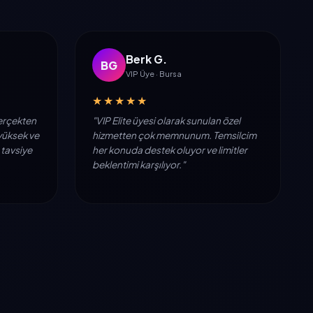
Berk G.
BG
VIP Üye · Bursa
★★★★★
gerçekten
"VIP Elite üyesi olarak sunulan özel
yüksek ve
hizmetten çok memnunum. Temsilcim
, tavsiye
her konuda destek oluyor ve limitler
beklentimi karşılıyor."