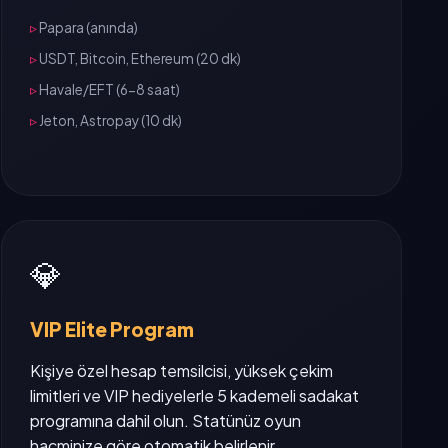
Papara (anında)
USDT, Bitcoin, Ethereum (20 dk)
Havale/EFT (6-8 saat)
Jeton, Astropay (10 dk)
💎
VIP Elite Program
Kişiye özel hesap temsilcisi, yüksek çekim
limitleri ve VIP hediyelerle 5 kademeli sadakat
programına dahil olun. Statünüz oyun
hacminize göre otomatik belirlenir.