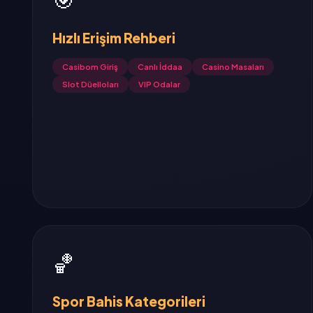
Hızlı Erişim Rehberi
Casibom Giriş
Canlı İddaa
Casino Masaları
Slot Düelloları
VIP Odalar
🏀
Spor Bahis Kategorileri