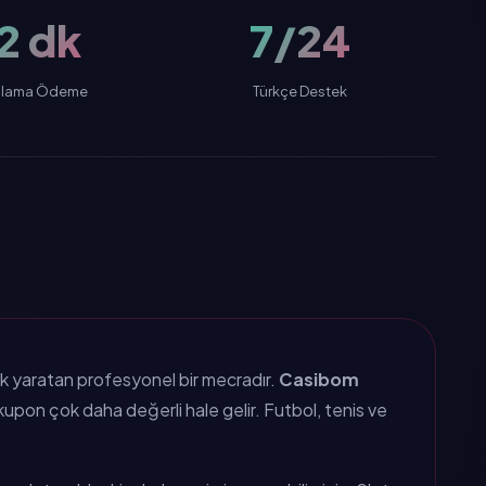
2 dk
7/24
alama Ödeme
Türkçe Destek
ark yaratan profesyonel bir mecradır.
Casibom
 kupon çok daha değerli hale gelir. Futbol, tenis ve