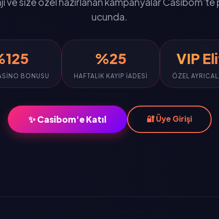
 ve size özel hazırlanan kampanyalar Casibom'te 
ucunda.
%125
%25
VIP El
ASINO BONUSU
HAFTALIK KAYIP İADESI
ÖZEL AYRICAL
🔐 Üye Girişi
✨ Casibom'e Katıl