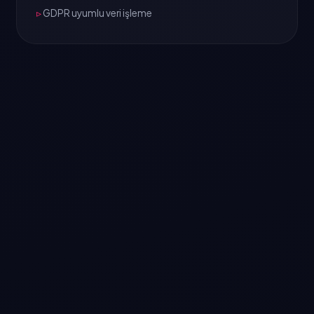
GDPR uyumlu veri işleme