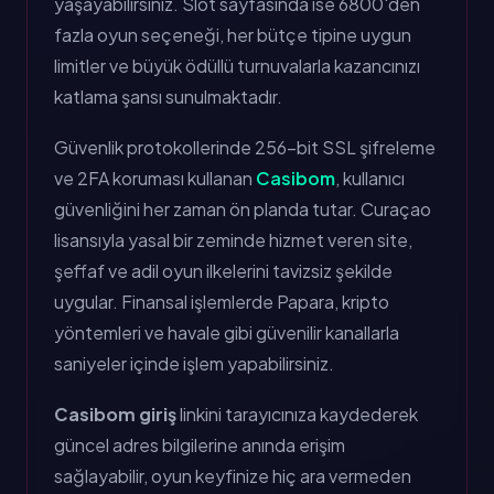
yaşayabilirsiniz. Slot sayfasında ise 6800'den
fazla oyun seçeneği, her bütçe tipine uygun
limitler ve büyük ödüllü turnuvalarla kazancınızı
katlama şansı sunulmaktadır.
Güvenlik protokollerinde 256-bit SSL şifreleme
ve 2FA koruması kullanan
Casibom
, kullanıcı
güvenliğini her zaman ön planda tutar. Curaçao
lisansıyla yasal bir zeminde hizmet veren site,
şeffaf ve adil oyun ilkelerini tavizsiz şekilde
uygular. Finansal işlemlerde Papara, kripto
yöntemleri ve havale gibi güvenilir kanallarla
saniyeler içinde işlem yapabilirsiniz.
Casibom giriş
linkini tarayıcınıza kaydederek
güncel adres bilgilerine anında erişim
sağlayabilir, oyun keyfinize hiç ara vermeden