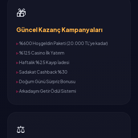
🎁
Güncel Kazanç Kampanyaları
%600 Hoşgeldin Paketi (20.000 TL'ye kadar)
%125 Casino İlk Yatırım
Haftalık %25 Kayıp İadesi
Sadakat Cashback %30
Doğum Günü Sürpriz Bonusu
Arkadaşını Getir Ödül Sistemi
⚖️