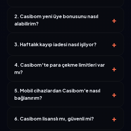
Erişim kısıtlamaları nedeniyle Casibom, hizmetini
2. Casibom yeni üye bonusunu nasıl
kesintisiz sürdürmek adına güncel domain adresine
+
alabilirim?
geçiş yapar. En yeni adrese sitemizden
ulaşabilirsiniz.
Kayıt olup ilk yatırım esnasında promosyon alanından
+
ilgili bonusu seçmeniz yeterlidir. 100 TL ve üzeri
3. Haftalık kayıp iadesi nasıl işliyor?
yatırımlarda %600'e varan avantajlar tanımlanır.
Her Pazartesi günü, bir önceki haftaya ait net
4. Casibom'te para çekme limitleri var
kayıplarınız üzerinden hesaplanan %25 iade tutarı
+
mı?
otomatik olarak bakiyenize eklenmektedir.
Standart günlük çekim limiti 75.000 TL olarak
5. Mobil cihazlardan Casibom'e nasıl
belirlenmiştir. VIP statüsündeki üyelerimiz için bu
+
bağlanırım?
limitler esnetilmektedir.
Tarayıcınızdan Casibom giriş yaptıktan sonra
+
sitemizi ana ekrana ekleyerek PWA konforunda
6. Casibom lisanslı mı, güvenli mi?
kullanabilirsiniz. Android APK seçeneği de