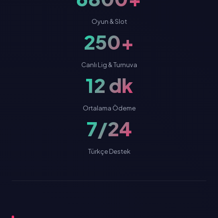
Oyun & Slot
250+
Canlı Lig & Turnuva
12 dk
Ortalama Ödeme
7/24
Türkçe Destek