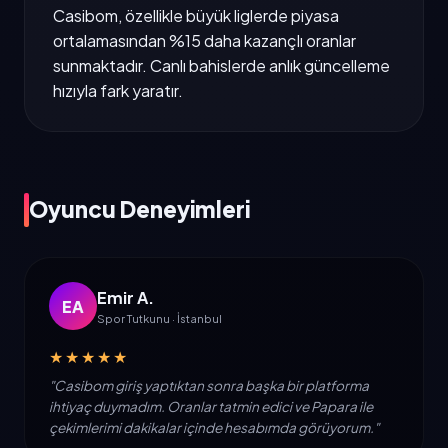
Casibom, özellikle büyük liglerde piyasa
ortalamasından %15 daha kazançlı oranlar
sunmaktadır. Canlı bahislerde anlık güncelleme
hızıyla fark yaratır.
Oyuncu Deneyimleri
Emir A.
EA
Spor Tutkunu · İstanbul
★★★★★
"Casibom giriş yaptıktan sonra başka bir platforma
ihtiyaç duymadım. Oranlar tatmin edici ve Papara ile
çekimlerimi dakikalar içinde hesabımda görüyorum."