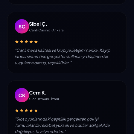
Sibel Ç.
SÇ
Canlı Casino · Ankara
★★★★★
"Canlı masa kalitesi ve krupiye iletişimi harika. Kayıp
iadesi sistemi ise gerçekten kullanıcıyı düşünen bir
uygulama olmuş, teşekkürler."
Cem K.
CK
Slot Uzmanı · İzmir
★★★★★
"Slot oyunlarındaki çeşitlilik gerçekten çok iyi.
Turnuvalarda rekabet yüksek ve ödüller adil şekilde
dağıtılıyor, tavsiye ederim."