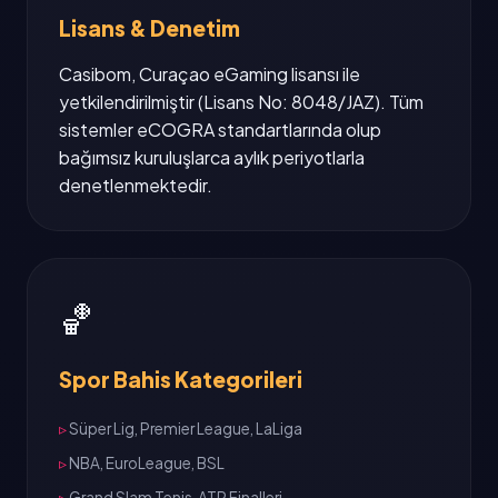
Lisans & Denetim
Casibom, Curaçao eGaming lisansı ile
yetkilendirilmiştir (Lisans No: 8048/JAZ). Tüm
sistemler eCOGRA standartlarında olup
bağımsız kuruluşlarca aylık periyotlarla
denetlenmektedir.
🏀
Spor Bahis Kategorileri
Süper Lig, Premier League, LaLiga
NBA, EuroLeague, BSL
Grand Slam Tenis, ATP Finalleri