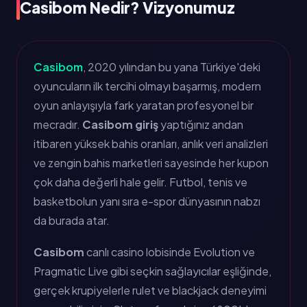
Casibom Nedir? Vizyonumuz
Casibom
, 2020 yılından bu yana Türkiye'deki
oyuncuların ilk tercihi olmayı başarmış, modern
oyun anlayışıyla fark yaratan profesyonel bir
mecradır.
Casibom giriş
yaptığınız andan
itibaren yüksek bahis oranları, anlık veri analizleri
ve zengin bahis marketleri sayesinde her kupon
çok daha değerli hale gelir. Futbol, tenis ve
basketbolun yanı sıra e-spor dünyasının nabzı
da burada atar.
Casibom
canlı casino lobisinde Evolution ve
Pragmatic Live gibi seçkin sağlayıcılar eşliğinde,
gerçek krupiyelerle rulet ve blackjack deneyimi