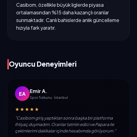
Casibom, özellikle büyük liglerde piyasa
ortalamasından %15 daha kazançlı oranlar
sunmaktadır. Canlı bahislerde anlık güncelleme
hızıyla fark yaratır.
Oyuncu Deneyimleri
Emir A.
EA
Spor Tutkunu · İstanbul
★★★★★
"Casibom giriş yaptıktan sonra başka bir platforma
ihtiyaç duymadım. Oranlar tatmin edici ve Papara ile
çekimlerimi dakikalar içinde hesabımda görüyorum."