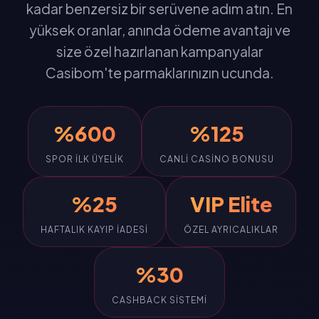
kadar benzersiz bir serüvene adım atın. En
yüksek oranlar, anında ödeme avantajı ve
size özel hazırlanan kampanyalar
Casibom'te parmaklarınızın ucunda.
%600
%125
SPOR İLK ÜYELIK
CANLI CASINO BONUSU
%25
VIP Elite
HAFTALIK KAYIP İADESI
ÖZEL AYRICALIKLAR
%30
CASHBACK SISTEMI