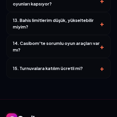
+
oyunları kapsıyor?
oluşturmanıza gerek kalmadan hesabınıza yatar.
League of Legends, CS2, Valorant ve Dota 2 gibi
13. Bahis limitlerim düşük, yükseltebilir
popüler e-spor branşlarında geniş bahis seçenekleri
+
miyim?
ve canlı yayınlar mevcuttur.
Düzenli üyelerimiz için limit artırım talepleri
14. Casibom'te sorumlu oyun araçları var
değerlendirilmektedir. Konuyla ilgili canlı destek
+
mı?
birimimizle iletişime geçebilirsiniz.
Evet, kendinizi sınırlama veya geçici süreyle hesap
+
dondurma gibi sorumlu oyun araçlarını profil
15. Turnuvalara katılım ücretli mi?
ayarlarınızdan aktif edebilirsiniz.
Casibom bünyesindeki tüm slot ve canlı casino
turnuvaları ücretsizdir; sadece oyunları oynamanız
sıralamaya girmeniz için yeterlidir.