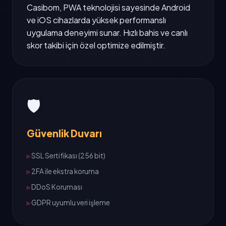
Casibom, PWA teknolojisi sayesinde Android
ve iOS cihazlarda yüksek performanslı
uygulama deneyimi sunar. Hızlı bahis ve canlı
skor takibi için özel optimize edilmiştir.
🛡️
Güvenlik Duvarı
SSL Sertifikası (256 bit)
2FA ile ekstra koruma
DDoS Koruması
GDPR uyumlu veri işleme