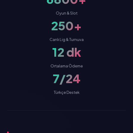
Oyun & Slot
250+
Canlı Lig & Turnuva
12 dk
Ortalama Ödeme
7/24
Türkçe Destek