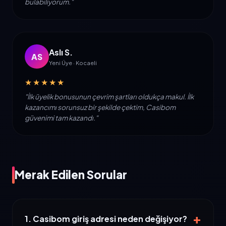
bulabiliyorum."
Aslı S.
AS
Yeni Üye · Kocaeli
★★★★★
"İlk üyelik bonusunun çevrim şartları oldukça makul. İlk
kazancımı sorunsuz bir şekilde çektim, Casibom
güvenimi tam kazandı."
Merak Edilen Sorular
+
1. Casibom giriş adresi neden değişiyor?