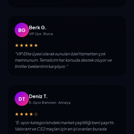
Berk G.
BG
VIP Üye · Bursa
★★★★★
"VIP Elite üyesi olarak sunulan özel hizmetten çok
memnunum. Temsilcim her konuda destek oluyor ve
limitler beklentimi karşılıyor."
Deniz T.
DT
E-Spor Bahisleri · Antalya
★★★★☆
"E-spor kategorisindeki market çeşitliliği beni şaşırttı.
Valorant ve CS2 maçları için en iyi oranları burada