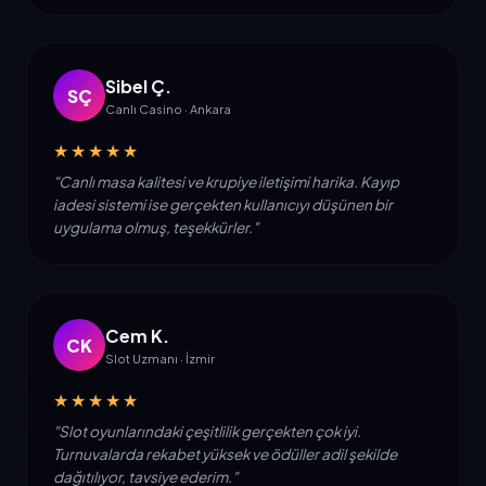
Sibel Ç.
SÇ
Canlı Casino · Ankara
★★★★★
"Canlı masa kalitesi ve krupiye iletişimi harika. Kayıp
iadesi sistemi ise gerçekten kullanıcıyı düşünen bir
uygulama olmuş, teşekkürler."
Cem K.
CK
Slot Uzmanı · İzmir
★★★★★
"Slot oyunlarındaki çeşitlilik gerçekten çok iyi.
Turnuvalarda rekabet yüksek ve ödüller adil şekilde
dağıtılıyor, tavsiye ederim."