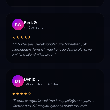
Berk G.
BG
VIP Üye · Bursa
★★★★★
"VIP Elite üyesi olarak sunulan özel hizmetten çok
memnunum. Temsilcim her konuda destek oluyor ve
limitler beklentimi karşılıyor."
Deniz T.
DT
E-Spor Bahisleri · Antalya
★★★★☆
"E-spor kategorisindeki market çeşitliliği beni şaşırttı.
Valorant ve CS2 maçları için en iyi oranları burada