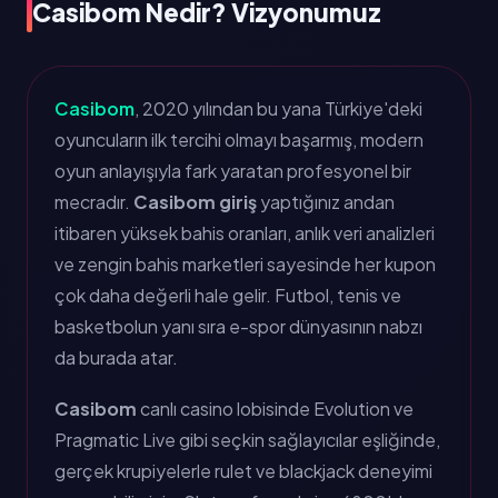
Casibom Nedir? Vizyonumuz
Casibom
, 2020 yılından bu yana Türkiye'deki
oyuncuların ilk tercihi olmayı başarmış, modern
oyun anlayışıyla fark yaratan profesyonel bir
mecradır.
Casibom giriş
yaptığınız andan
itibaren yüksek bahis oranları, anlık veri analizleri
ve zengin bahis marketleri sayesinde her kupon
çok daha değerli hale gelir. Futbol, tenis ve
basketbolun yanı sıra e-spor dünyasının nabzı
da burada atar.
Casibom
canlı casino lobisinde Evolution ve
Pragmatic Live gibi seçkin sağlayıcılar eşliğinde,
gerçek krupiyelerle rulet ve blackjack deneyimi