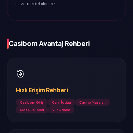
devam edebilirsiniz.
Casibom Avantaj Rehberi
🎯
Hızlı Erişim Rehberi
Casibom Giriş
Canlı İddaa
Casino Masaları
Slot Düelloları
VIP Odalar