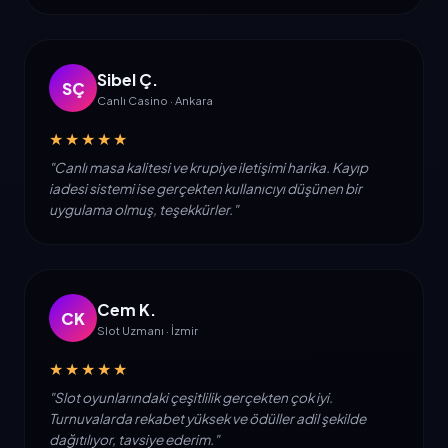
Sibel Ç.
SÇ
Canlı Casino · Ankara
★★★★★
"Canlı masa kalitesi ve krupiye iletişimi harika. Kayıp
iadesi sistemi ise gerçekten kullanıcıyı düşünen bir
uygulama olmuş, teşekkürler."
Cem K.
CK
Slot Uzmanı · İzmir
★★★★★
"Slot oyunlarındaki çeşitlilik gerçekten çok iyi.
Turnuvalarda rekabet yüksek ve ödüller adil şekilde
dağıtılıyor, tavsiye ederim."