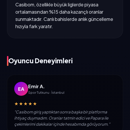
Casibom, özellikle büyük liglerde piyasa
ortalamasından %15 daha kazançlı oranlar
sunmaktadır. Canlı bahislerde anlık güncelleme
hızıyla fark yaratır.
Oyuncu Deneyimleri
Emir A.
EA
Spor Tutkunu · İstanbul
★★★★★
"Casibom giriş yaptıktan sonra başka bir platforma
ihtiyaç duymadım. Oranlar tatmin edici ve Papara ile
çekimlerimi dakikalar içinde hesabımda görüyorum."