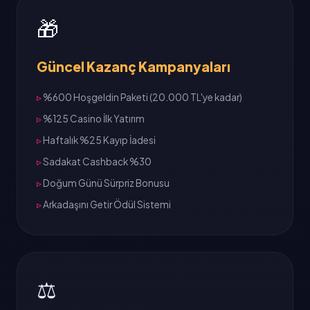
🎁
Güncel Kazanç Kampanyaları
%600 Hoşgeldin Paketi (20.000 TL'ye kadar)
%125 Casino İlk Yatırım
Haftalık %25 Kayıp İadesi
Sadakat Cashback %30
Doğum Günü Sürpriz Bonusu
Arkadaşını Getir Ödül Sistemi
⚖️