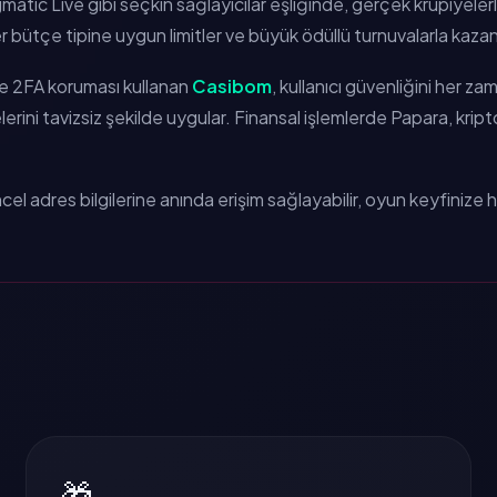
matic Live gibi seçkin sağlayıcılar eşliğinde, gerçek krupiyelerl
bütçe tipine uygun limitler ve büyük ödüllü turnuvalarla kazan
ve 2FA koruması kullanan
Casibom
, kullanıcı güvenliğini her z
erini tavizsiz şekilde uygular. Finansal işlemlerde Papara, kript
cel adres bilgilerine anında erişim sağlayabilir, oyun keyfinize
🎁