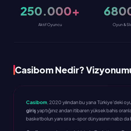
250.000+
680
Aktif Oyuncu
Oyun & Sl
Casibom Nedir? Vizyonum
Casibom
, 2020 yılından bu yana Türkiye'deki oyu
giriş
yaptığınız andan itibaren yüksek bahis oranlar
basketbolun yanı sıra e-spor dünyasının nabzı da 