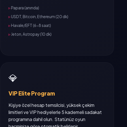
Papara (anında)
USDT, Bitcoin, Ethereum (20 dk)
Havale/EFT (6-8 saat)
Jeton, Astropay (10 dk)
💎
VIP Elite Program
Kişiye özel hesap temsilcisi, yüksek çekim
limitleri ve VIP hediyelerle 5 kademeli sadakat
programına dahil olun. Statünüz oyun
hacminize göre otomatik belirlenir.