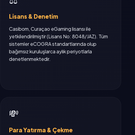
Lisans & Denetim
Casibom, Curaçao eGaming lisansı ile
yetkilendirilmiştir (Lisans No: 8048/JAZ). Tüm
sistemler eCOGRA standartlarında olup
bağımsız kuruluşlarca aylık periyotlarla
denetlenmektedir.
💸
Para Yatırma & Çekme