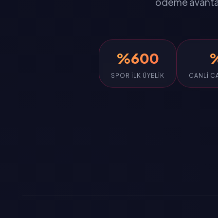
ödeme avantajı
%600
SPOR İLK ÜYELIK
CANLI C