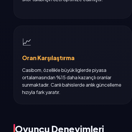
📈
Oran Karşılaştırma
Casibom, özellikle büyük liglerde piyasa
ortalamasından %15 daha kazançlı oranlar
sunmaktadır. Canlı bahislerde anlık güncelleme
hızıyla fark yaratır.
Oyuncu Deneyimleri