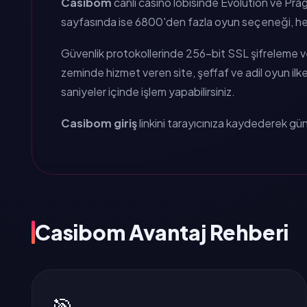
Casibom
canlı casino lobisinde Evolution ve Prag
sayfasında ise 6800'den fazla oyun seçeneği, her 
Güvenlik protokollerinde 256-bit SSL şifreleme 
zeminde hizmet veren site, şeffaf ve adil oyun ilkel
saniyeler içinde işlem yapabilirsiniz.
Casibom giriş
linkini tarayıcınıza kaydederek gün
Casibom Avantaj Rehberi
🎯