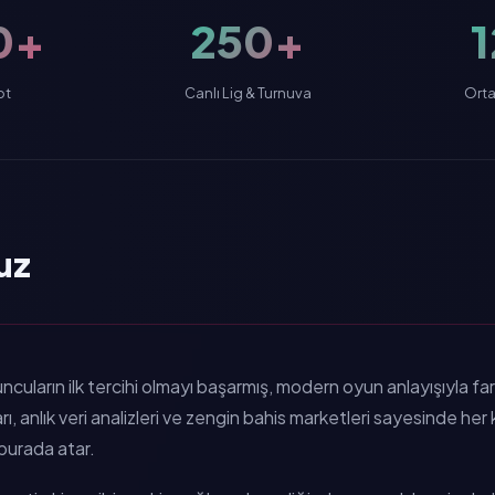
0+
250+
1
ot
Canlı Lig & Turnuva
Ort
uz
ncuların ilk tercihi olmayı başarmış, modern oyun anlayışıyla f
ı, anlık veri analizleri ve zengin bahis marketleri sayesinde her
burada atar.