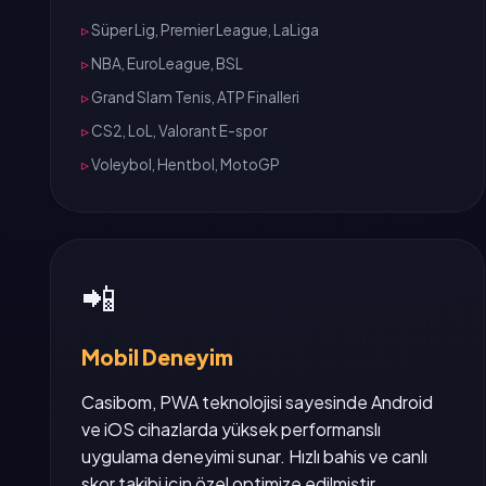
Süper Lig, Premier League, LaLiga
NBA, EuroLeague, BSL
Grand Slam Tenis, ATP Finalleri
CS2, LoL, Valorant E-spor
Voleybol, Hentbol, MotoGP
📲
Mobil Deneyim
Casibom, PWA teknolojisi sayesinde Android
ve iOS cihazlarda yüksek performanslı
uygulama deneyimi sunar. Hızlı bahis ve canlı
skor takibi için özel optimize edilmiştir.