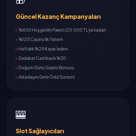
Güncel Kazanç Kampanyaları
%600 Hoşgeldin Paketi (20.000 TL'ye kadar)
%125 Casino İlk Yatırım
Haftalık %25 Kayıp İadesi
Sadakat Cashback %30
Doğum Günü Sürpriz Bonusu
Arkadaşını Getir Ödül Sistemi
🎰
Slot Sağlayıcıları