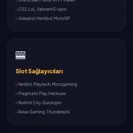
CS2, LoL, Valorant E-spor
Voleybol, Hentbol, MotoGP
🎰
Slot Sağlayıcıları
NetEnt, Playtech, Microgaming
Pragmatic Play, Hacksaw
Nolimit City, Quickspin
Relax Gaming, Thunderkick