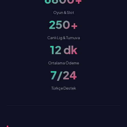
Oyun & Slot
250+
Canlı Lig & Turnuva
12 dk
Ortalama Ödeme
7/24
Türkçe Destek