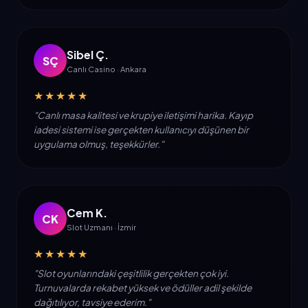
Sibel Ç.
SÇ
Canlı Casino · Ankara
★★★★★
"Canlı masa kalitesi ve krupiye iletişimi harika. Kayıp
iadesi sistemi ise gerçekten kullanıcıyı düşünen bir
uygulama olmuş, teşekkürler."
Cem K.
CK
Slot Uzmanı · İzmir
★★★★★
"Slot oyunlarındaki çeşitlilik gerçekten çok iyi.
Turnuvalarda rekabet yüksek ve ödüller adil şekilde
dağıtılıyor, tavsiye ederim."