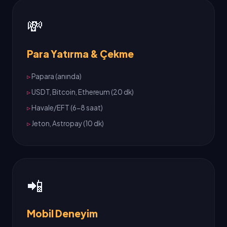
💸
Para Yatırma & Çekme
Papara (anında)
USDT, Bitcoin, Ethereum (20 dk)
Havale/EFT (6-8 saat)
Jeton, Astropay (10 dk)
📲
Mobil Deneyim