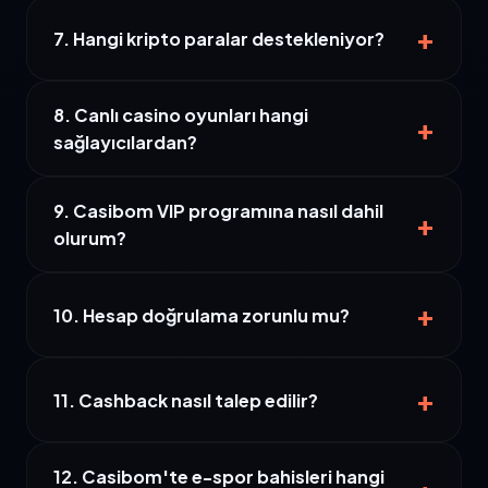
mevcuttur.
Evet, platformumuz Curaçao lisansı altında yasal
+
olarak çalışmaktadır. SSL sertifikası ve düzenli
7. Hangi kripto paralar destekleniyor?
denetimlerle verileriniz tam koruma altındadır.
Bitcoin, Ethereum ve USDT (Tether) başta olmak
8. Canlı casino oyunları hangi
üzere popüler dijital varlıklarla 20 dakika gibi kısa
+
sağlayıcılardan?
sürede işlem yapabilirsiniz.
Evolution, Pragmatic Play Live ve Ezugi gibi dünya
9. Casibom VIP programına nasıl dahil
markalarıyla HD kalitede ve profesyonel krupiyelerle
+
olurum?
oyun hizmeti sunuyoruz.
Aktif oyun sayınız ve yatırım miktarınız belirli bir
+
düzeye ulaştığında sistem sizi otomatik olarak VIP
10. Hesap doğrulama zorunlu mu?
statüsüne yükseltmektedir.
Güvenlik politikalarımız gereği ilk çekim talebinde
+
kimlik doğrulaması istenebilir. Bu, kazancınızın
11. Cashback nasıl talep edilir?
güvenli ellere ulaşması içindir.
Aylık kayıp üzerinden hesaplanan %30 cashback,
12. Casibom'te e-spor bahisleri hangi
her ayın ilk haftasında herhangi bir talep