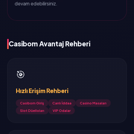
devam edebilirsiniz.
Casibom Avantaj Rehberi
🎯
Hızlı Erişim Rehberi
Casibom Giriş
Canlı İddaa
Casino Masaları
Slot Düelloları
VIP Odalar