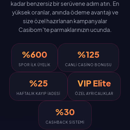
kadar benzersiz bir serüvene adım atın. En
yüksek oranlar, anında ödeme avantajı ve
size özel hazırlanan kampanyalar
Casibom'te parmaklarınızın ucunda.
%600
%125
SPOR İLK ÜYELIK
CANLI CASINO BONUSU
%25
VIP Elite
HAFTALIK KAYIP İADESI
ÖZEL AYRICALIKLAR
%30
CASHBACK SISTEMI