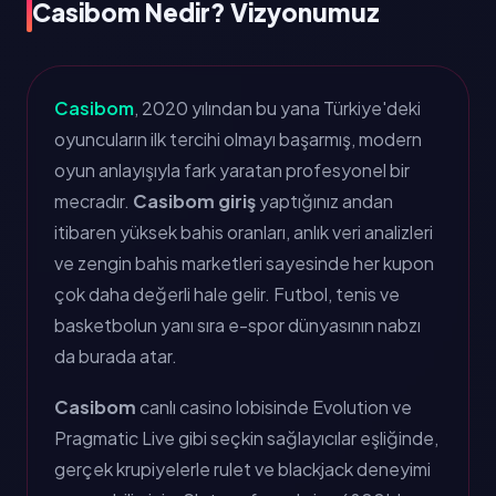
Casibom Nedir? Vizyonumuz
Casibom
, 2020 yılından bu yana Türkiye'deki
oyuncuların ilk tercihi olmayı başarmış, modern
oyun anlayışıyla fark yaratan profesyonel bir
mecradır.
Casibom giriş
yaptığınız andan
itibaren yüksek bahis oranları, anlık veri analizleri
ve zengin bahis marketleri sayesinde her kupon
çok daha değerli hale gelir. Futbol, tenis ve
basketbolun yanı sıra e-spor dünyasının nabzı
da burada atar.
Casibom
canlı casino lobisinde Evolution ve
Pragmatic Live gibi seçkin sağlayıcılar eşliğinde,
gerçek krupiyelerle rulet ve blackjack deneyimi